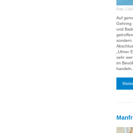
Foto: CSU
Auf geme
Gehring 
und Bade
getroffe
sondern 
Abschlus
„Ulmer E
sehr wer
im Bevöl
handeln,
Weiter
Manfr