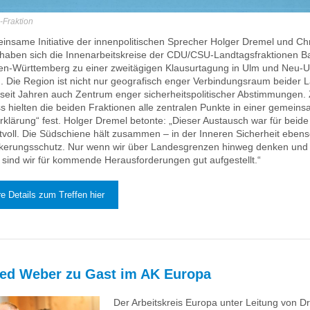
-Fraktion
insame Initiative der innenpolitischen Sprecher Holger Dremel und Chr
haben sich die Innenarbeitskreise der CDU/CSU-Landtagsfraktionen B
n-Württemberg zu einer zweitägigen Klausurtagung in Ulm und Neu-
n. Die Region ist nicht nur geografisch enger Verbindungsraum beider 
seit Jahren auch Zentrum enger sicherheitspolitischer Abstimmungen
s hielten die beiden Fraktionen alle zentralen Punkte in einer gemein
rklärung“ fest. Holger Dremel betonte: „Dieser Austausch war für beide
tvoll. Die Südschiene hält zusammen – in der Inneren Sicherheit ebens
kerungsschutz. Nur wenn wir über Landesgrenzen hinweg denken und
 sind wir für kommende Herausforderungen gut aufgestellt.“
e Details zum Treffen hier
ed Weber zu Gast im AK Europa
Der Arbeitskreis Europa unter Leitung von Dr