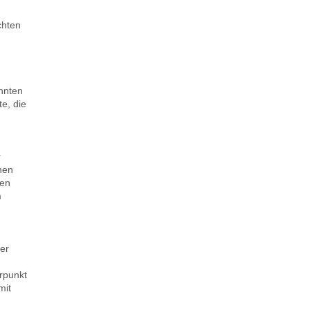
chten
onnten
e, die
r
nen
gen
m
er
rpunkt
mit