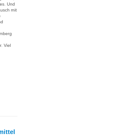
nes. Und
ausch mit
e
nd
emberg
. Viel
ittel