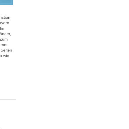
istian
ayern
Ulm
Länder,
. Zum
samen
 Seiten
o wie
.