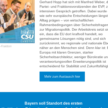
Gerhard Hopp hat sich mit Manfred Weber,
Partei- und Fraktionsvorsitzenden der EVP, 
intensiven Gespräch getroffen. Dabei wurde 
wie sehr europäische Entscheidungen längs
Alltag prägen – von wirtschaftlichen
Rahmenbedingungen über Sicherheitsfragen 
zur Migrationspolitik. Der Arbeitskreis setzt s
ein, dass die EU dort kraftvoll handelt, wo
gemeinsame Lösungen nötig sind, und sich
zurücknimmt, wo regionale und nationale E
-Fraktion
näher an den Menschen sind. Denn klar ist: 
Europa mit klaren Grenzen, starker
Sicherheitsarchitektur, weniger Bürokratie un
verantwortungsvollen Erweiterungspolitik ist
entscheidend für Stabilität und Zukunftsfähig
Mehr zum Austausch hier
Bayern soll Standort des ersten