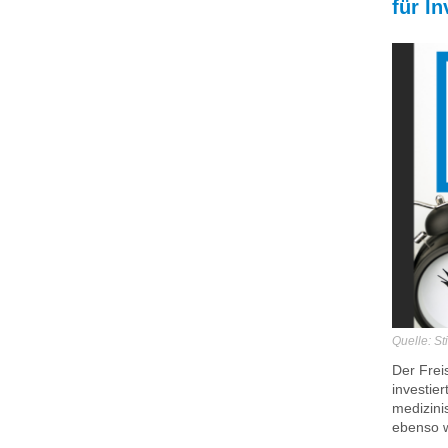
für In
Quelle: S
Der Frei
investier
medizini
ebenso w