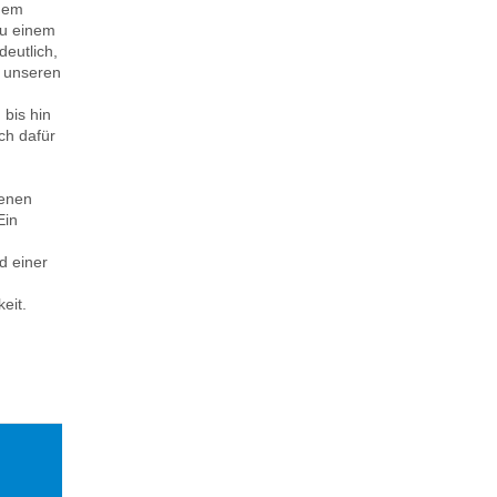
 dem
zu einem
deutlich,
t unseren
bis hin
ich dafür
benen
Ein
d einer
keit.