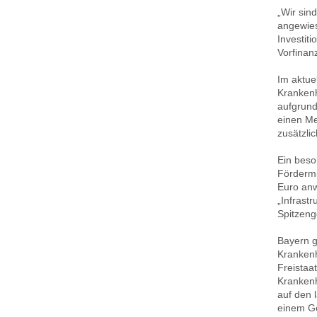
„Wir sin
angewies
Investit
Vorfinan
Im aktue
Krankenh
aufgrund
einen Me
zusätzli
Ein beso
Fördermi
Euro an
„Infrast
Spitzeng
Bayern g
Krankenh
Freistaa
Krankenh
auf den 
einem Ge