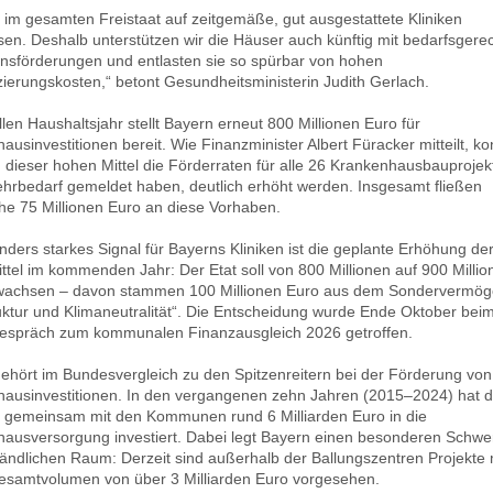
d im gesamten Freistaat auf zeitgemäße, gut ausgestattete Kliniken
en. Deshalb unterstützen wir die Häuser auch künftig mit bedarfsgere
ionsförderungen und entlasten sie so spürbar von hohen
zierungskosten,“ betont Gesundheitsministerin Judith Gerlach.
llen Haushaltsjahr stellt Bayern erneut 800 Millionen Euro für
ausinvestitionen bereit. Wie Finanzminister Albert Füracker mitteilt, k
 dieser hohen Mittel die Förderraten für alle 26 Krankenhausbauprojekt
hrbedarf gemeldet haben, deutlich erhöht werden. Insgesamt fließen
che 75 Millionen Euro an diese Vorhaben.
nders starkes Signal für Bayerns Kliniken ist die geplante Erhöhung de
ttel im kommenden Jahr: Der Etat soll von 800 Millionen auf 900 Millio
wachsen – davon stammen 100 Millionen Euro aus dem Sondervermö
ruktur und Klimaneutralität“. Die Entscheidung wurde Ende Oktober bei
espräch zum kommunalen Finanzausgleich 2026 getroffen.
ehört im Bundesvergleich zu den Spitzenreitern bei der Förderung von
ausinvestitionen. In den vergangenen zehn Jahren (2015–2024) hat d
t gemeinsam mit den Kommunen rund 6 Milliarden Euro in die
ausversorgung investiert. Dabei legt Bayern einen besonderen Schwe
ländlichen Raum: Derzeit sind außerhalb der Ballungszentren Projekte 
samtvolumen von über 3 Milliarden Euro vorgesehen.