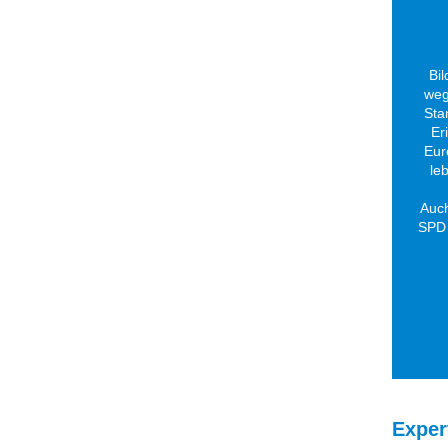
Bi
weg
Sta
Er
Eur
le
Auch
SPD 
Exper