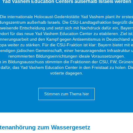
Yad Vashem Education Centers außerhalb Israels werden
Die internationale Holocaust-Gedenkstätte Yad Vashem plant ihr erste
ldungszentrum außerhalb Israels. Die CSU-Landtagsfraktion begrüßt di
weisende Entscheidung und setzt sich mit Nachdruck dafür ein, Bayern
ndort für das neue Yad Vashem Education Center zu etablieren. Ziel ist,
innerungsarbeit und den Kampf gegen Antisemitismus in Deutschland 
opa weiter zu stärken. Für die CSU-Fraktion ist klar: Bayern bietet mit e
bendigen jüdischen Gemeinschaft, einer herausragenden Infrastruktur 
renommierten Bildungseinrichtungen ideale Voraussetzungen.
 im Bildungsausschuss stimmten die Fraktionen der CSU, FW, Grüne
dafür, das Yad Vashem Education Center in den Freistaat zu holen. Di
votierte dagegen.
Stimmen zum Thema hier
tenanhörung zum Wassergesetz